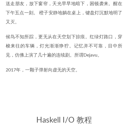
送走朋友，放下窗帘，天光早早地暗下，困顿袭来。醒在
下午五点一刻。 橙子安静地躺在桌上，键盘灯沉默地明了
又灭。
候鸟不知所踪，更无从在天空划下掠痕。红绿灯路口，穿
梭来往的车辆，灯光渐渐狰狞。记忆并不可靠，目中所
见，仿佛上演了几十遍的连续剧。所谓Dejavu。
2017年，一颗子弹射向虚无的天空。
Haskell I/O 教程