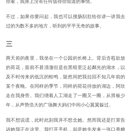
你看，我身上没有任何值得你知道的事情。
不过，如果你要问起，我也可以搜肠刮肚给你讲一讲我去
过的为数不多的地方，听到的平平无奇的故事。
三
两天前的夜里，我坐在一个公园的长椅上。背后含苞欲放
的荷花，面前不甚清澈但是在黑暗里泛起粼光的湖水，以
及不时传来的低沉的蛙鸣，陡然间把我拉回不知几年前的
某个夜晚。在同样的季节，同样的荷花待放的湖边，阿欣
走在我身旁。我们绕着人工湖走了一圈又一圈，从滑板少
年，从声势浩大的广场舞大妈们中间小心翼翼躲过。
我不想说谎，此时此刻我并不想念她。然而我还是打算告
诉她我正在这里。我打开手机，却是她先发来一张口香糖