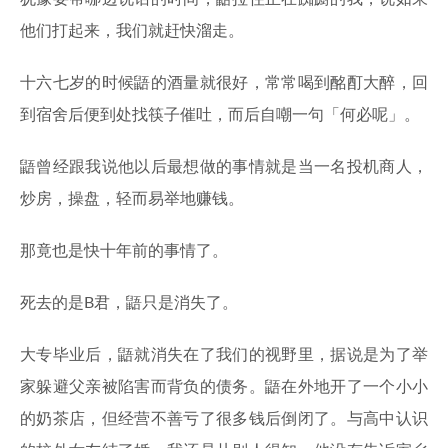
他们打起来，我们就赶快溜走。
十六七岁的时候鼯的酒量就很好，常常喝到酩酊大醉，回
到宿舍后便到处找筷子催吐，而后自嘲一句「何必呢」。
鼯曾经跟我说他以后最想做的事情就是当一名投机商人，
炒房，操盘，轻而易举地赚钱。
那竟也是快十年前的事情了。
死去的是B君，鼯只是消失了。
大专毕业后，鼯就消失在了我们的视野里，据说是为了举
家躲避父亲被陷害而背负的债务。鼯在外地开了一个小小
的奶茶店，但经营不善亏了很多钱后倒闭了。与高中认识