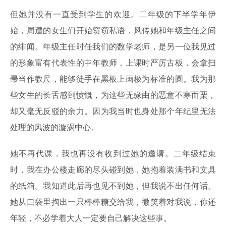
但她并没有一直受到学生的欢迎。二年级的下半学年伊
始，周遭的女生们开始窃窃私语，风传她和年级主任之间
的绯闻。年级主任时任我们的数学老师，是另一位我见过
的形象富有代表性的中年教师，上课时严厉古板，会拿扫
帚当作教尺，能够徒手在黑板上画极为标准的圆。我为那
些女生的长舌感到愤慨，为这些无缘由的恶意不寒而栗，
却又毫无反驳的余力。因为我当时也身处那个年纪里无法
处理的风波的漩涡中心。
她不再代课，我也再没有收到过她的邀请。二年级结束
时，我在办公楼走廊的尽头碰到她，她抱着装满书和文具
的纸箱。我知道此后再也见不到她，但我说不出任何话。
她从口袋里掏出一只棒棒糖交给我，微笑着对我说，你还
年轻，不必学着大人一定要自己解决这些事。