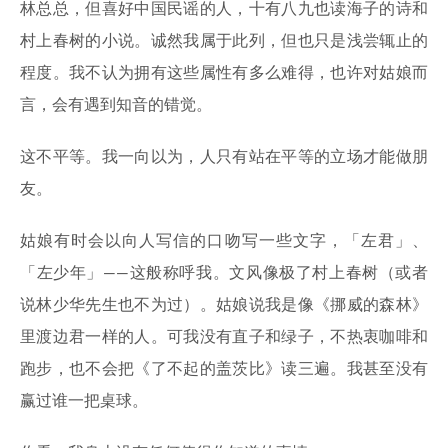
林总总，但喜好中国民谣的人，十有八九也读海子的诗和
村上春树的小说。诚然我属于此列，但也只是浅尝辄止的
程度。我不认为拥有这些属性有多么难得，也许对姑娘而
言，会有遇到知音的错觉。
这不平等。我一向以为，人只有站在平等的立场才能做朋
友。
姑娘有时会以向人写信的口吻写一些文字，「左君」、
「左少年」——这般称呼我。文风像极了村上春树（或者
说林少华先生也不为过）。姑娘说我是像《挪威的森林》
里渡边君一样的人。可我没有直子和绿子，不热衷咖啡和
跑步，也不会把《了不起的盖茨比》读三遍。我甚至没有
赢过谁一把桌球。