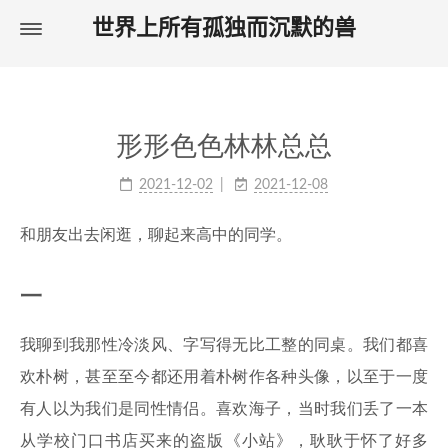
世界上所有孤独而沉默的兽
首页
关于
形形色色林林总总
2021-12-02
2021-12-08
和朋友出去闲逛，聊起来高中的同学。
一
我聊到我那性冷淡风、字写得无比工整的同桌。我们都喜
欢朴树，甚至至今都还用着朴树作各种头像，以至于一度
有人以为我们是同性情侣。喜欢海子，当时我们丢了一本
从学校门口书店买来的盗版《小站》，耿耿于怀了好多