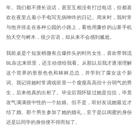
年。我们都不擅长说话，甚至互相没有打过电话，但都喜
欢在夜里点着小手电写无病呻吟的日记。周末时，我时常
与他并排走在各种公园的小路上，看他用廉价的山寨手机
拍天空与树木，很少言语，却从来不会感到尴尬。
我前桌是个短发稍微有点爆炸头的时尚女生，喜欢带韩流
BL杂志来班里，还主动借给我看。从那以后我才逐渐理解
这个世界的形形色色和林林总总，并学到了腐女这个新
词。我记得她时常调戏班里一个瘦瘦高高但十分弱气的男
生，后来他真的出柜了。毕业后我怀疑过她是拉拉，毕竟
攻气满满很中性的一个姑娘。但不是，听好友说她最近才
结了婚。那个男生参加了她的婚礼，至于是以闺蜜的身份
还是以同学的身份便不得而知了。