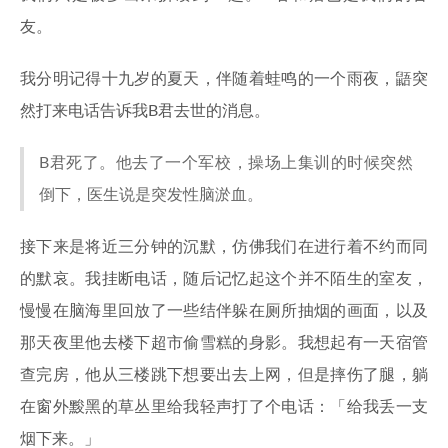
友。
我分明记得十九岁的夏天，伴随着蛙鸣的一个雨夜，鼯突
然打来电话告诉我B君去世的消息。
B君死了。他去了一个军校，操场上集训的时候突然
倒下，医生说是突发性脑淤血。
接下来是将近三分钟的沉默，仿佛我们在进行着不约而同
的默哀。我挂断电话，随后记忆起这个并不陌生的室友，
慢慢在脑海里回放了一些结伴躲在厕所抽烟的画面，以及
那天夜里他去楼下超市偷雪糕的身影。我想起有一天宿管
查完房，他从三楼跳下想要出去上网，但是摔伤了腿，躺
在窗外黢黑的草丛里给我轻声打了个电话：「给我丢一支
烟下来。」