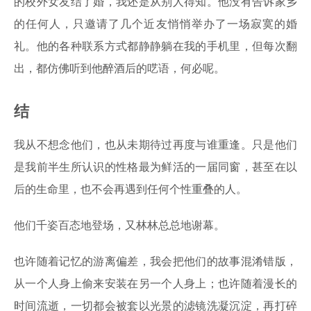
的校外女友结了婚，我还是从别人得知。他没有告诉家乡
的任何人，只邀请了几个近友悄悄举办了一场寂寞的婚
礼。他的各种联系方式都静静躺在我的手机里，但每次翻
出，都仿佛听到他醉酒后的呓语，何必呢。
结
我从不想念他们，也从未期待过再度与谁重逢。只是他们
是我前半生所认识的性格最为鲜活的一届同窗，甚至在以
后的生命里，也不会再遇到任何个性重叠的人。
他们千姿百态地登场，又林林总总地谢幕。
也许随着记忆的游离偏差，我会把他们的故事混淆错版，
从一个人身上偷来安装在另一个人身上；也许随着漫长的
时间流逝，一切都会被套以光景的滤镜洗凝沉淀，再打碎