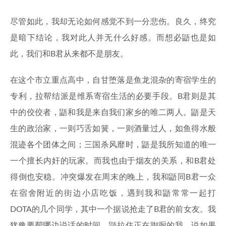
尽管如此，我却无论如何感觉不到一分悲伤。良久，终究
是暗下结论，我对此人并无什么好感。而想必鼯也是如
此，我们和B君从来都不是朋友。
在这个市立重点高中，自甘堕落是鱼龙混杂的寄宿学生的
专利，拉帮结派是维系寄宿生活的必要手段。B君则是其
中的佼佼者，鼯和我是来自我们家乡的唯二两人。鼯是天
生的政治家，一则巧舌如簧，一则酒量过人，如鱼得水般
混迹各个团体之间；三国杀风靡时，鼯是我所知道的唯一
一个擅长内奸的玩家。而我也由于烟友的关系，和B君处
得倒也安稳。冲突爆发在周末的晚上，我和鼯同B君一众
在宿舍附近的街边小店吃饭，遇到我和鼯常常一起打
DOTA的几个同学，其中一个据说抢走了B君的前女友。我
犹豫要帮哪边说话的时间，鼯拉住正在踟蹰的我，说如果