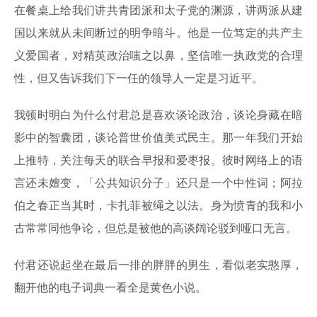
在餐桌上给我们讲共青团派和太子党的渊源，讲两派从建
国以来就从未间断过的明争暗斗。他是一位笃定的共产主
义爱国者，对精英政治嗤之以鼻，坚信唯一执政党的合理
性，但又告诉我们下一任的领导人一定是习近平。
我顿时明白为什么付君总是喜欢谈论政治，谈论身藏在暗
影中的智囊团，谈论普世价值美式民主。那一年我们开始
上推特，关注每天的联合早报和爱枣报。彼时网络上的语
言还未嬗变，「公共知识分子」还只是一个中性词；阿拉
伯之春正当其时，卡扎菲被绳之以法。身为愤青的我和小
古常常同他争论，但总是被他的高谈阔论驳到哑口无言。
付君还说起坐在最后一排的胖胖的男生，看似老实憨厚，
翻开他的电子词典一看全是黄色小说。