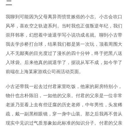
二
我聊到可能因为父母离异而愤世嫉俗的小古。小古会吹口
风琴，喜欢空之轨迹系列。当时我也正值叛逆年纪，我们
崇拜韩寒，幻想着中途退学写小说功成名就。聊到小古带
我去学步桥打台球，结果我们都是第一次玩，顶着周围大
人不无鄙夷的目光度过了漫长的四十分钟，终于把黑八送
入球袋。后来他真的就退学了，据说从军不成，如今学了
前端在上海某家游戏公司画活动页面。
小古还带我一起去过付君家里吃饭，他家的厨房特别小，
物什也古朴陈旧，一如他的父亲。付君的父亲是一位非常
老派乃至看上去有些迂腐的历史老师，中年男性，头发稀
疏，戴一副黑框眼镜，穿一身中山装。那之后我再不曾从
现实中见识过气质形象如此标准的知识分子。付君的父亲