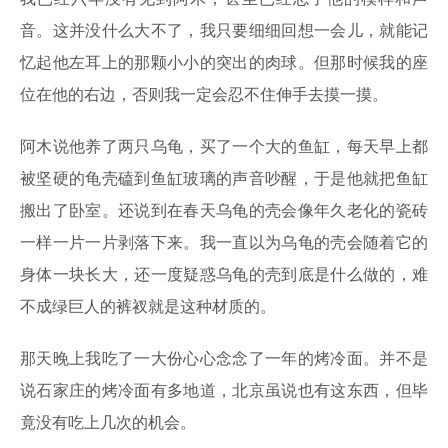
音。这并没什么大不了，我只要细细回想一会儿，就能记
忆起他左耳上的那颗小小的突出的肉球。但那时候我的座
位在他的右边，否则我一定会忍不住伸手去摸一摸。
阿木说他养了两只乌龟，买了一个大的鱼缸，每天早上都
被坚硬的龟壳磕到鱼缸玻璃的声音吵醒，于是他就把鱼缸
搬出了卧室。还说到在春天乌龟的壳会像年久老化的瓷砖
一样一片一片剥落下来。我一直以为乌龟的壳会随着它的
身体一块长大，还一度疑惑乌龟的壳到底是什么做的，难
不成绿巨人的裤衩就是这种材质的。
那天晚上我吃了一大份心心念念了一年的烤冷面。并不是
说石家庄的烤冷面有多地道，北京虽说也有这东西，但毕
竟没有吃上几次的机会。