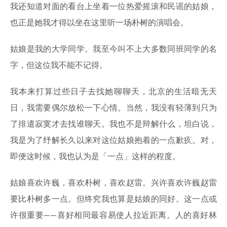
我还知道对面的看台上坐着一位热爱摇滚和民谣的姑娘，
也正是她我才得以坐在这里听一场朴树的演唱会。
姑娘是我的大学同学。我至今叫不上大多数同班同学的名
字，但这位我不能不记得。
我本来打算过些日子去找她聊聊天，北京的生活暗无天
日，我需要偶尔放松一下心情。当然，我没有轻薄到只为
了排遣寂寞才去找谁聊天。我也不是辩解什么，坦白说，
我是为了纾解长久以来对这位姑娘抱着的一点歉疚。对，
即便这时候，我也认为是「一点」这样的程度。
姑娘喜欢许巍，喜欢朴树，喜欢赵雷。兴许喜欢许巍赵雷
要比朴树多一点。但终究我也算是姑娘的同好。这一点或
许很重要——喜好相同最容易使人拉近距离。人的喜好林