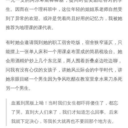
一元一支的阿尔卑斯棒棒糖，提问时会奖励给答对的学
生。因而在一个理科班中，这位年轻的姐姐系老师自然受
到了异常的欢迎。或许是凭着尚且好用的记忆力，我被她
推荐为地理课的课代表。
有时她会邀请我到她的职工宿舍吃饭，宿舍狭窄逼仄，只
能摆上一张单人床和一个用课桌布置成的简易梳妆台。她
会用酒精炉炒上几个东北菜，两人围着折叠桌边吃边聊，
问我有没有心仪的女孩子，讲她风云际会的中学时代，讲
她亲眼目睹一个男生因为争风吃醋在教室里拿水果刀杀死
另一个男生。
血溅到黑板上呦！当时我们女生都吓得傻住了，都忘
了哭。直到大人们来了，我们才知道怎么回事。后来
我就下定决心，等我长大就再也不要回那个地方去。