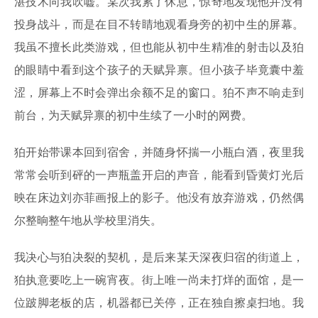
湛技术向我吹嘘。某次我累了休息，惊奇地发现他并没有
投身战斗，而是在目不转睛地观看身旁的初中生的屏幕。
我虽不擅长此类游戏，但也能从初中生精准的射击以及狛
的眼睛中看到这个孩子的天赋异禀。但小孩子毕竟囊中羞
涩，屏幕上不时会弹出余额不足的窗口。狛不声不响走到
前台，为天赋异禀的初中生续了一小时的网费。
狛开始带课本回到宿舍，并随身怀揣一小瓶白酒，夜里我
常常会听到砰的一声瓶盖开启的声音，能看到昏黄灯光后
映在床边刘亦菲画报上的影子。他没有放弃游戏，仍然偶
尔整晌整午地从学校里消失。
我决心与狛决裂的契机，是后来某天深夜归宿的街道上，
狛执意要吃上一碗宵夜。街上唯一尚未打烊的面馆，是一
位跛脚老板的店，机器都已关停，正在独自擦桌扫地。我