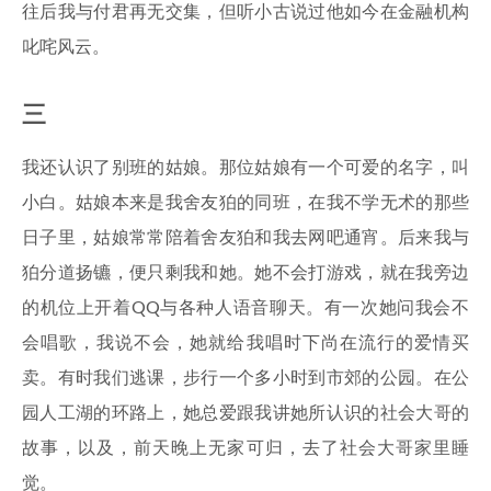
往后我与付君再无交集，但听小古说过他如今在金融机构
叱咤风云。
三
我还认识了别班的姑娘。那位姑娘有一个可爱的名字，叫
小白。姑娘本来是我舍友狛的同班，在我不学无术的那些
日子里，姑娘常常陪着舍友狛和我去网吧通宵。后来我与
狛分道扬镳，便只剩我和她。她不会打游戏，就在我旁边
的机位上开着QQ与各种人语音聊天。有一次她问我会不
会唱歌，我说不会，她就给我唱时下尚在流行的爱情买
卖。有时我们逃课，步行一个多小时到市郊的公园。在公
园人工湖的环路上，她总爱跟我讲她所认识的社会大哥的
故事，以及，前天晚上无家可归，去了社会大哥家里睡
觉。